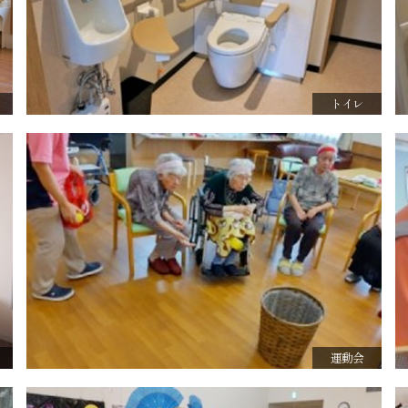
トイレ
運動会