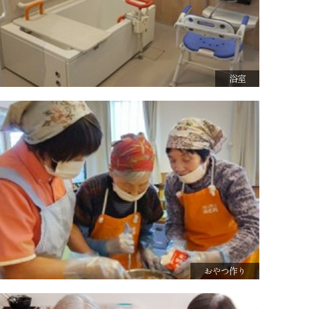
浴室
おやつ作り