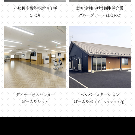
小規模多機能型居宅介護
認知症対応型共同生活介護
ひばり
グループホームはなのき
デイサービスセンター
ヘルパーステーション
ぱーるラシック
ぱーるラボ
（ぱーるラシック内）