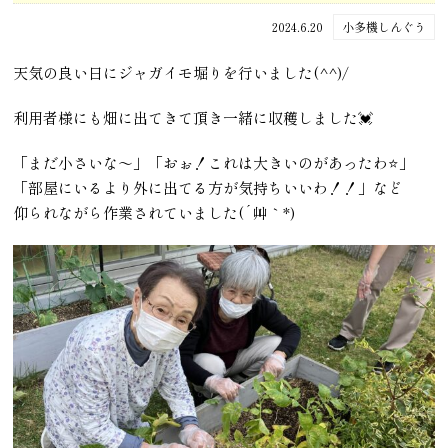
2024.6.20
小多機しんぐう
天気の良い日にジャガイモ堀りを行いました(^^)/
利用者様にも畑に出てきて頂き一緒に収穫しました💓
「まだ小さいな～」「おぉ！これは大きいのがあったわ⭐」
「部屋にいるより外に出てる方が気持ちいいわ！！」など
仰られながら作業されていました(´艸｀*)