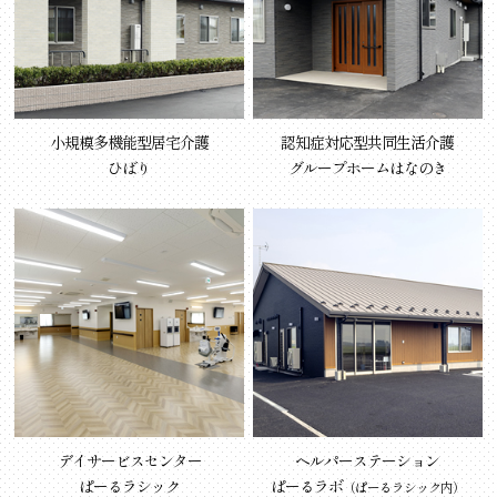
小規模多機能型居宅介護
認知症対応型共同生活介護
ひばり
グループホームはなのき
デイサービスセンター
ヘルパーステーション
ぱーるラシック
ぱーるラボ
（ぱーるラシック内）