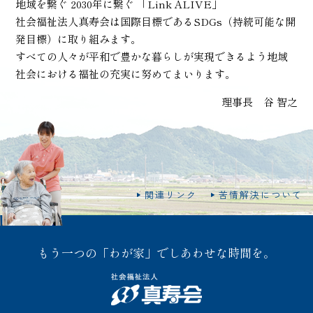
地域を繋ぐ 2030年に繋ぐ 「Link ALIVE」
社会福祉法人真寿会は国際目標であるSDGs（持続可能な開
発目標）に取り組みます。
すべての人々が平和で豊かな暮らしが実現できるよう地域
社会における福祉の充実に努めてまいります。
理事長 谷 智之
関連リンク
苦情解決について
もう一つの「わが家」でしあわせな時間を。