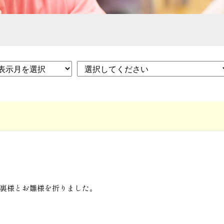
。
裏様とお雛様を折りました。