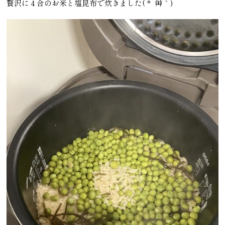
贅沢に４合のお米と塩昆布で炊きました( *´艸｀)