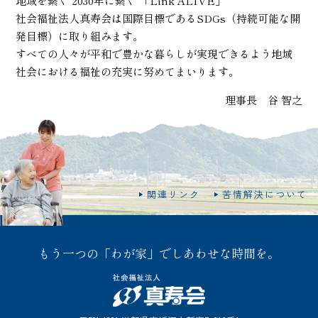
地域を繋ぐ 2030年に繋ぐ 「Link ALIVE」
社会福祉法人真寿会は国際目標であるSDGs（持続可能な開
発目標）に取り組みます。
すべての人々が平和で豊かな暮らしが実現できるよう地域
社会における福祉の充実に努めてまいります。
理事長 谷 智之
関連リンク
苦情解決について
もう一つの「わが家」でしあわせな時間を。