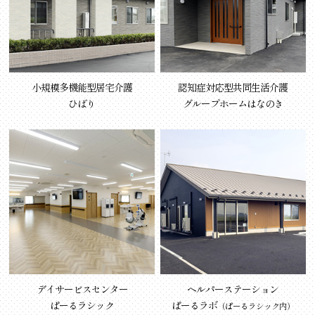
小規模多機能型居宅介護
認知症対応型共同生活介護
ひばり
グループホームはなのき
デイサービスセンター
ヘルパーステーション
ぱーるラシック
ぱーるラボ
（ぱーるラシック内）