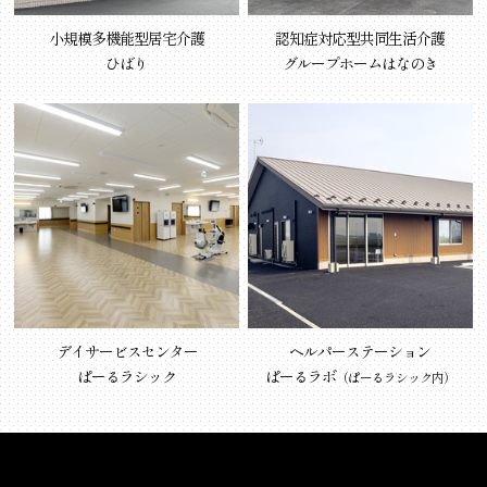
小規模多機能型居宅介護
認知症対応型共同生活介護
ひばり
グループホームはなのき
デイサービスセンター
ヘルパーステーション
ぱーるラシック
ぱーるラボ
（ぱーるラシック内）