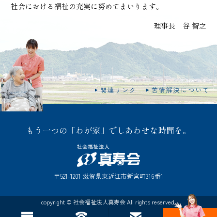
社会における福祉の充実に努めてまいります。
理事長 谷 智之
関連リンク
苦情解決について
もう一つの「わが家」でしあわせな時間を。
〒521-1201 滋賀県東近江市新宮町316番1
copyright © 社会福祉法人真寿会 All rights reserved.