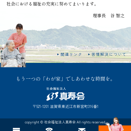
社会における福祉の充実に努めてまいります。
理事長 谷 智之
関連リンク
苦情解決について
もう一つの「わが家」でしあわせな時間を。
〒521-1201 滋賀県東近江市新宮町316番1
copyright © 社会福祉法人真寿会 All rights reserved.