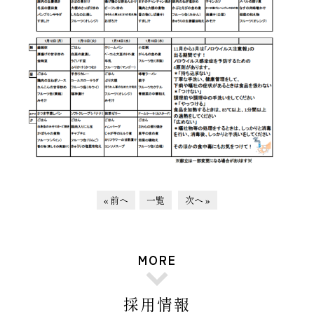
« 前へ
一覧
次へ »
MORE
採用情報