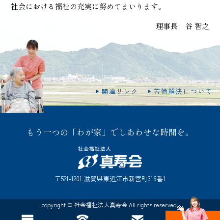
社会における福祉の充実に努めてまいります。
理事長 谷 智之
関連リンク
苦情解決について
もう一つの「わが家」でしあわせな時間を。
〒521-1201 滋賀県東近江市新宮町316番1
copyright © 社会福祉法人真寿会 All rights reserved.