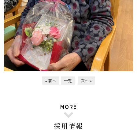
« 前へ
一覧
次へ »
MORE
採用情報