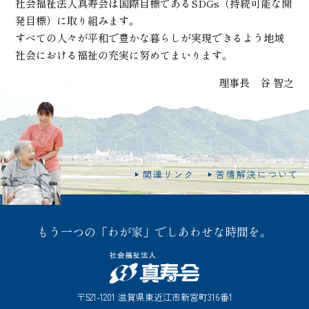
社会福祉法人真寿会は国際目標であるSDGs（持続可能な開
発目標）に取り組みます。
すべての人々が平和で豊かな暮らしが実現できるよう地域
社会における福祉の充実に努めてまいります。
理事長 谷 智之
関連リンク
苦情解決について
もう一つの「わが家」でしあわせな時間を。
〒521-1201 滋賀県東近江市新宮町316番1