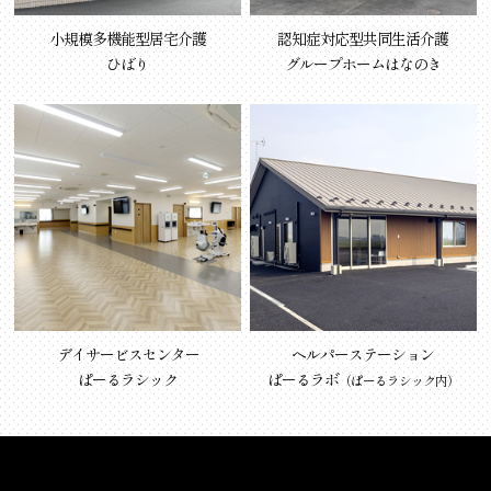
小規模多機能型居宅介護
認知症対応型共同生活介護
ひばり
グループホームはなのき
デイサービスセンター
ヘルパーステーション
ぱーるラシック
ぱーるラボ
（ぱーるラシック内）