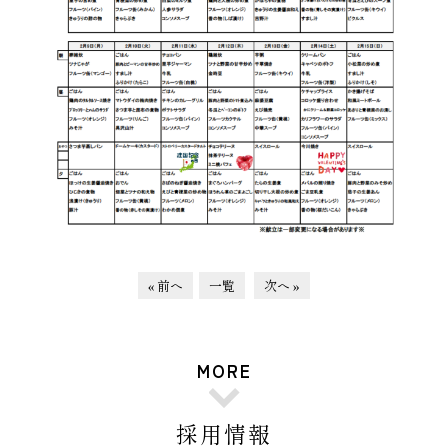
« 前へ
一覧
次へ »
MORE
採用情報