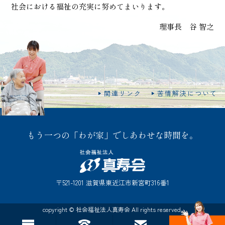
社会における福祉の充実に努めてまいります。
理事長 谷 智之
関連リンク
苦情解決について
もう一つの「わが家」でしあわせな時間を。
〒521-1201 滋賀県東近江市新宮町316番1
copyright © 社会福祉法人真寿会 All rights reserved.